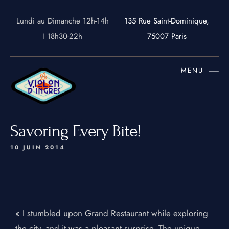
Lundi au Dimanche 12h-14h
135 Rue Saint-Dominique,
I 18h30-22h
75007 Paris
MENU
Savoring Every Bite!
10 JUIN 2014
ACCUEIL
MENUS&CARTE
CARTE DES VINS
« I stumbled upon Grand Restaurant while exploring
the city, and it was a pleasant surprise. The unique